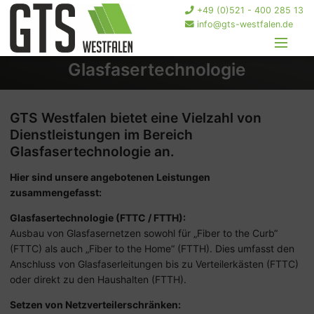
+49 (0)521 - 400 285 13
info@gts-westfalen.de
Menü
Glasfasertechnologie
GTS Westfalen bietet eine Vielzahl von
Dienstleistungen im Bereich
Glasfasertechnologie an.
Hier sind unsere angebotenen Leistungen
zusammengefasst:
Glasfasertechnologie (FTTC / FTTH):
Ausbau von Glasfasernetzen sowohl für „Fiber to the Curb“
(FTTC) als auch „Fiber to the Home“ (FTTH). Dies umfasst den
Anschluss von Glasfaserleitungen bis zu Verteilerkästen (FTTC)
oder direkt zu den Haushalten (FTTH).
Setzen von Netzverteilerschränken: